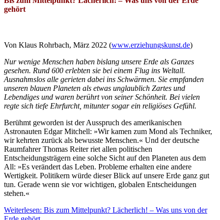
Bis zum Mittelpunkt? Lächerlich! – Was uns von der Erde
gehört
Von Klaus Rohrbach, März 2022 (
www.erziehungskunst.de
)
Nur wenige Menschen haben bislang unsere Erde als Ganzes
gesehen. Rund 600 erlebten sie bei einem Flug ins Weltall.
Ausnahmslos alle gerieten dabei ins Schwärmen. Sie empfanden
unseren blauen Planeten als etwas unglaublich Zartes und
Lebendiges und waren berührt von seiner Schönheit. Bei vielen
regte sich tiefe Ehrfurcht, mitunter sogar ein religiöses Gefühl.
Berühmt geworden ist der Ausspruch des amerikanischen
Astronauten Edgar Mitchell: »Wir kamen zum Mond als Techniker,
wir kehrten zurück als bewusste Menschen.« Und der deutsche
Raumfahrer Thomas Reiter riet allen politischen
Entscheidungsträgern eine solche Sicht auf den Planeten aus dem
All: »Es verändert das Leben. Probleme erhalten eine andere
Wertigkeit. Politikern würde dieser Blick auf unsere Erde ganz gut
tun. Gerade wenn sie vor wichtigen, globalen Entscheidungen
stehen.«
Weiterlesen: Bis zum Mittelpunkt? Lächerlich! – Was uns von der
Erde gehört