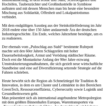
Hochöfen, Taubenzüchter und Großindustrielle in Symbiose
auftraten und mit dessen Menschen man bis heute eine besondere
Mischung aus Solidarität, Offenheit und Lokalpatriotismus
verbindet.
Mit dem endgültigen Ausstieg aus der Steinkohleförderung im Jahr
2018 endete eine über 150 Jahre andauernde Ära der deutschen
Industriegeschichte. Ein Ende, welches Jahrzehnte benötigte, um es
zu realisieren.
Der ehemals vom „Pulsschlag aus Stahl“ bestimmte Ruhrpott
machte seit den 60er Jahren Schlagzeilen mit hoher
Dauerarbeitslosigkeit, Armut und Verödung städtischer Räume.
Doch erst die Montankrise Anfang der 90er Jahre erzwang
Umstrukturierungsmaßnahmen, die sich gezielt neue wirtschaftliche
Standbeine und eine auf Diversifizierung setzende Strategie auf die
Fahnen schrieben.
Heute bewirbt sich die Region als Schmelztiegel für Tradition &
Innovation, in dem es um Cluster und Leitmärkte in den Bereichen
GreenTech, Ressourceneffizienz, Cybersecurity sowie Logistik und
Gesundheitswesen geht.
Man präsentiert sich als international angebundene Metropolregion
mit dem größten Binnenhafen Europas, Warentransporten via