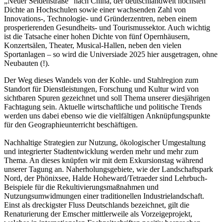
„Neuer Seidenstraße“ nach China, der deutschlandweit höchsten
Dichte an Hochschulen sowie einer wachsenden Zahl von
Innovations-, Technologie- und Gründerzentren, neben einem
prosperierenden Gesundheits- und Tourismussektor. Auch wichtig
ist die Tatsache einer hohen Dichte von fünf Opernhäusern,
Konzertsälen, Theater, Musical-Hallen, neben den vielen
Sportanlagen – so wird die Universiade 2025 hier ausgetragen, ohne
Neubauten (!).
Der Weg dieses Wandels von der Kohle- und Stahlregion zum
Standort für Dienstleistungen, Forschung und Kultur wird von
sichtbaren Spuren gezeichnet und soll Thema unserer diesjährigen
Fachtagung sein. Aktuelle wirtschaftliche und politische Trends
werden uns dabei ebenso wie die vielfältigen Anknüpfungspunkte
für den Geographieunterricht beschäftigen.
Nachhaltige Strategien zur Nutzung, ökologischer Umgestaltung
und integrierter Stadtentwicklung werden mehr und mehr zum
Thema. An dieses knüpfen wir mit dem Exkursionstag während
unserer Tagung an. Naherholungsgebiete, wie der Landschaftspark
Nord, der Phönixsee, Halde Hoheward/Tetraeder sind Lehrbuch-
Beispiele für die Rekultivierungsmaßnahmen und
Nutzungsumwidmungen einer traditionellen Industrielandschaft.
Einst als dreckigster Fluss Deutschlands bezeichnet, gilt die
Renaturierung der Emscher mittlerweile als Vorzeigeprojekt,