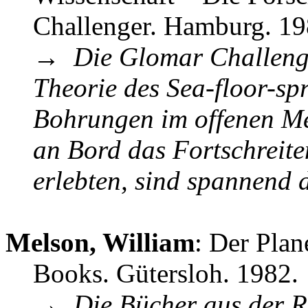
Challenger. Hamburg. 1
→
Die Glomar Challeng
Theorie des Sea-floor-sp
Bohrungen im offenen Me
an Bord das Fortschreit
erlebten, sind spannend d
Melson, William
: Der Plan
Books. Gütersloh. 1982.
→
Die Bücher aus der R