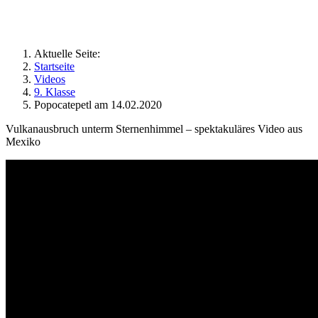
Geographie an Waldorfschulen
Aktuelle Seite:
Startseite
Videos
9. Klasse
Popocatepetl am 14.02.2020
Vulkanausbruch unterm Sternenhimmel – spektakuläres Video aus
Mexiko