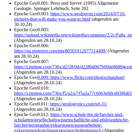
Epoche Geo9.001: Press und Siever: (1995) Allgemeine
Geologie, Springer Lehrbuch, Seite 202
Epoche Geo9.003:
https://www.geologyin.com/2014/07/10-
pictures-that-will-make-you-want-to.html
(abgerufen am
30.10.24)
Epoche Geo9.005:
https://upload.wikimedia.org/wikipedia/commons/2/2c/Falla_
(Abgerufen am 28.10.24)
Epoche Geo9.006:
https://au.pinterest.com/pin/80501912077514499/
(Abgerufen
am 28.10.24)
Epoche Geo9.007:
https://i.pinimg.com/736x/d2/28/0d/d2280d067b69de86894cea
(Abgerufen am 28.10.24)
Epoche Geo
9.009:
https://www.flickr.com/photos/matahari/
(Abgerufen am 28.10.24)
Epoche Geo9.010:
https://i.pinimg.com/736x/f5/a2/a7/f5a2a77c6063e60cd938fab
(Abgerufen am 28.10.24)
Epoche Geo9.011:
https://geologypics.com/srf-31/
(Abgerufen am 28.10.24)
Epoche Geo9.012:
https://www.schule-bw.de/faecher-und-
schularten/gesellschaftswissenschaftliche-und-philosophische-
faecher/geographie/exkursionen/ausgearbeitete-
exkursionen/kraichgauexkursion/hohenhaslach
(Abgerufen