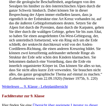
über die geologische Beschaffenheit, angefangen von den
Seealpen bis hinüber zu den österreichischen Alpen durch die
ganze Schweiz hindurch. Dabei können Sie in dieser
Besprechung der Alpen immer einfließen lassen, dass ja
eigentlich in der Erdstruktur eine Art Kreuz vorhanden ist, auf
das die äußeren Gebirgsformationen deuten. Setzen Sie die
Alpen fort durch die Pyrenäen, dann durch die Karpaten, gehen
Sie über durch die waldigen Gebirge, gehen Sie bis zum Altai,
so haben Sie einen ausgedehnten Ost-West-Gebirgszug, der,
sich unterirdisch fortsetzend, wie ein Ring sich um die Erde
schließt, der senkrecht durchkreuzt wird von der Anden-
Cordilleren-Richtung, die einen anderen Kreuzring bildet. Sie
können zwei kreuzförmig aufeinander stehende Ringe als
Struktur der Erde sehr schön den Kindern klarmachen. Sie
bekommen dadurch eine Vorstellung, dass die Erde ein
innerlich organisierter Körper ist. Das können Sie alles so tun,
dass Sie nicht allzu kurze Zeit verwenden. Sie brauchen nicht
alles, das ganze geographische Thema auf einmal zu machen.“
(Lehrerkonferenz vom 22.09.1920) (Steiner 1975b, S. 220)
Weiterlesen ... 9. Klasse - Lehrplanübersicht
Fachliteratur zur 9. Klasse
Hier finden Sie eine
Übersicht über geeignete Literatur zu dieser