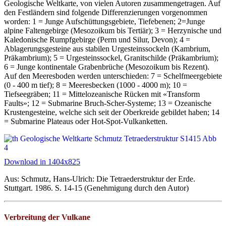
Geologische Weltkarte, von vielen Autoren zusammengetragen. Auf
den Festländern sind folgende Differenzierungen vorgenommen
worden: 1 = Junge Aufschüttungsgebiete, Tiefebenen; 2=Junge
alpine Faltengebirge (Mesozoikum bis Tertiär); 3 = Herzynische und
Kaledonische Rumpfgebirge (Perm und Silur, Devon); 4 =
Ablagerungsgesteine aus stabilen Urgesteinssockeln (Kambrium,
Präkambrium); 5 = Urgesteinssockel, Granitschilde (Präkambrium);
6 = Junge kontinentale Grabenbrüche (Mesozoikum bis Rezent).
Auf den Meeresboden werden unterschieden: 7 = Schelfmeergebiete
(0 - 400 m tief); 8 = Meeresbecken (1000 - 4000 m); 10 =
Tiefseegräben; 11 = Mittelozeanische Rücken mit «Transform
Faults»; 12 = Submarine Bruch-Scher-Systeme; 13 = Ozeanische
Krustengesteine, welche sich seit der Oberkreide gebildet haben; 14
= Submarine Plateaus oder Hot-Spot-Vulkanketten.
Download in 1404x825
Aus: Schmutz, Hans-Ulrich: Die Tetraederstruktur der Erde.
Stuttgart. 1986. S. 14-15 (Genehmigung durch den Autor)
Verbreitung der Vulkane