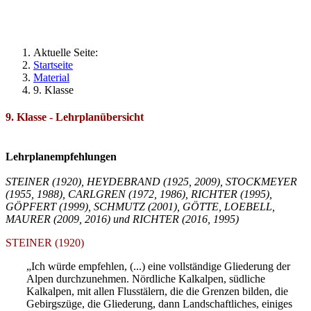
Geographie an Waldorfschulen
Aktuelle Seite:
Startseite
Material
9. Klasse
9. Klasse - Lehrplanübersicht
Lehrplanempfehlungen
STEINER (1920), HEYDEBRAND (1925, 2009), STOCKMEYER
(1955, 1988), CARLGREN (1972, 1986), RICHTER (1995),
GÖPFERT (1999), SCHMUTZ (2001), GÖTTE, LOEBELL,
MAURER (2009, 2016) und RICHTER (2016, 1995)
STEINER (1920)
„Ich würde empfehlen, (...) eine vollständige Gliederung der
Alpen durchzunehmen. Nördliche Kalkalpen, südliche
Kalkalpen, mit allen Flusstälern, die die Grenzen bilden, die
Gebirgszüge, die Gliederung, dann Landschaftliches, einiges